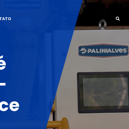
TATO
é
-
ce