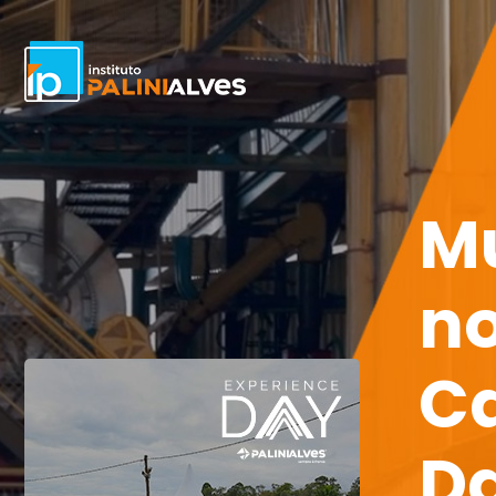
Mu
no
C
Da