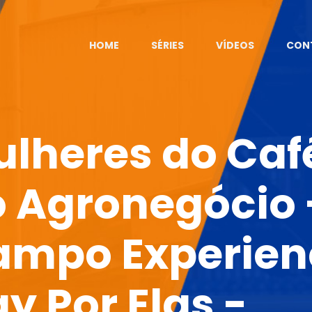
HOME
SÉRIES
VÍDEOS
CON
lheres do Caf
 Agronegócio 
ampo Experien
y Por Elas -