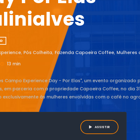
linialves
D
perience
,
Pós Colheita
,
Fazenda Capoeira Coffee
,
Mulheres 
13 min
ves Campo Experience Day - Por Elas", um evento organizado 
es, em parceria com a propriedade Capoeira Coffee, no dia 3
o exclusivamente às mulheres envolvidas com o café no agr
ASSISTIR