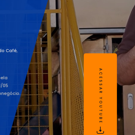
do Café
,
ACESSAR YOUTUBE
pela
1/05
onegócio.