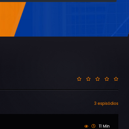
3 espisódios
11 Min