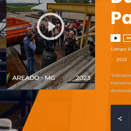
Pa
FH
Campo Ex
2023
"Palinial
Palinialv
destinad