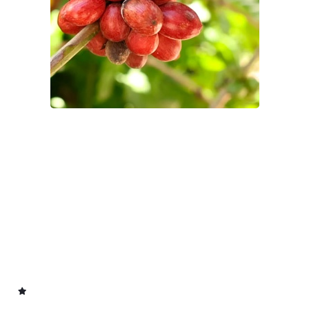
Cafés Conilon -
Secagem Estática
com fornalha de fogo
indireto - Palinialves
4K