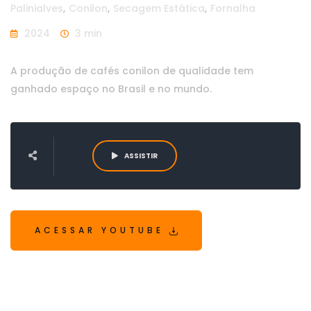
Palinialves
,
Conilon
,
Secagem Estática
,
Fornalha
2024
3 min
A produção de cafés conilon de qualidade tem
ganhado espaço no Brasil e no mundo.
ASSISTIR
ACESSAR YOUTUBE