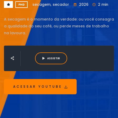
secagem
,
secador
2026
2 min
FHD
A secagem é o momento da verdade: ou você consagra
a qualidade do seu café, ou perde meses de trabalho
na lavoura.
ASSISTIR
ACESSAR YOUTUBE