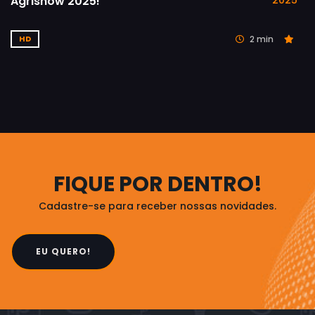
Agrishow 2025!
2025
2 min
HD
FIQUE POR DENTRO!
Cadastre-se para receber nossas novidades.
EU QUERO!